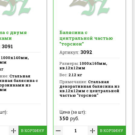
на с двумя
Балясина с
ками
центральной частью
"торсион"
3091
:
3092
Артикул:
1000х140мм,
2мм
Размеры:
1000х165мм,
кв.12х12мм
кг
Вес:
2.12 кг
ние:
Стальная
ивная балясина с
Примечание:
Стальная
орзинками из
декоративная балясина из
2мм
кв.12х12мм с центральной
частью "торсион"
шт):
Цена (за шт):
.
350
руб.
В КОРЗИНУ
В КОРЗИНУ