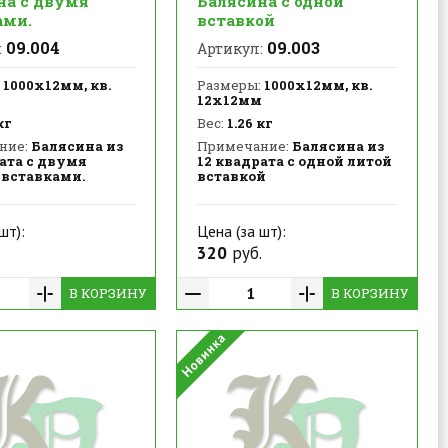
на с двумя
Балясина с одной
ами.
вставкой
09.004
09.003
:
Артикул:
1000х12мм, кв.
Размеры:
1000х12мм, кв.
м
12х12мм
кг
Вес:
1.26 кг
ние:
Балясина из
Примечание:
Балясина из
ата с двумя
12 квадрата с одной литой
вставками.
вставкой
шт):
Цена (за шт):
.
320
руб.
В КОРЗИНУ
В КОРЗИНУ