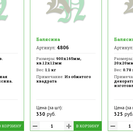
Балясина
Баляси
4806
Артикул:
Артикул
в.
Размеры:
900х165мм,
Размеры:
кв.12х12мм
20х20м
Вес:
1.1 кг
Вес:
0.78 
ная
Примечание:
Из обжатого
Примеча
ясина.
квадрата
декорат
изготовл
Цена (за шт):
Цена (за 
330
руб.
325
руб
В КОРЗИНУ
В КОРЗИНУ