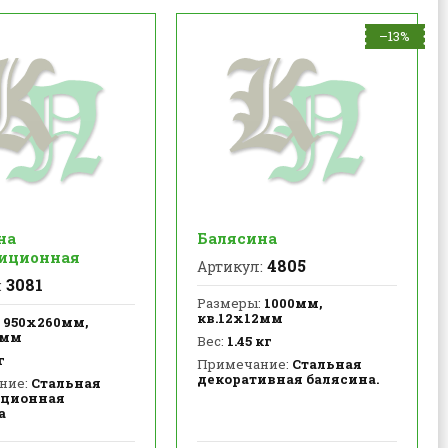
–13%
на
Балясина
иционная
4805
Артикул:
3081
:
Размеры:
1000мм,
кв.12х12мм
950х260мм,
2мм
Вес:
1.45 кг
г
Примечание:
Стальная
декоративная балясина.
ние:
Стальная
ционная
а