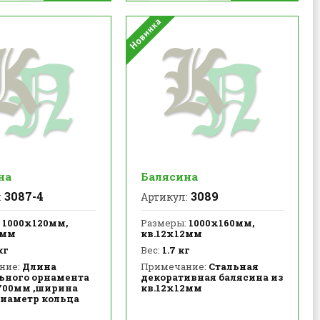
на
Балясина
3087-4
3089
:
Артикул:
1000х120мм,
Размеры:
1000х160мм,
2мм
кв.12х12мм
кг
Вес:
1.7 кг
ние:
Длина
Примечание:
Стальная
ьного орнамента
декоративная балясина из
 700мм ,ширина
кв.12х12мм
Диаметр кольца