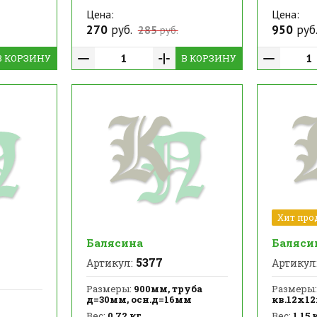
Цена:
Цена:
270
руб.
950
руб
285
руб.
В КОРЗИНУ
В КОРЗИНУ
Хит про
Балясина
Баляси
5377
Артикул:
Артикул
Размеры:
900мм, труба
Размеры:
д=30мм, осн.д=16мм
кв.12х1
Вес:
0.72 кг
Вес:
1.15 