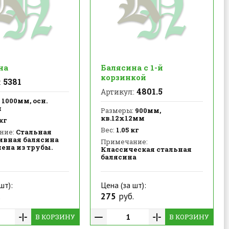
на
Балясина с 1-й
корзинкой
5381
:
4801.5
Артикул:
1000мм, осн.
м
Размеры:
900мм,
кв.12х12мм
кг
Вес:
1.05 кг
ние:
Стальная
ивная балясина
Примечание:
ена из трубы.
Классическая стальная
балясина
шт):
Цена (за шт):
.
275
руб.
В КОРЗИНУ
В КОРЗИНУ