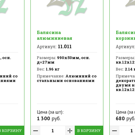
Балясина
Баляси
алюминиевая
корзин
11.011
Артикул:
Артикул
 осн.
Размеры:
990х50мм, осн.
Размеры:
д=27мм
кв.12х1
Вес:
1.96 кг
Вес:
2.14 
иний со
Примечание:
Алюминий со
Примеча
аниями
стальными основаниями
декорат
двумя к
кв.12х1
Цена (за шт):
Цена (за 
1 300
руб.
680
руб
В КОРЗИНУ
В КОРЗИНУ