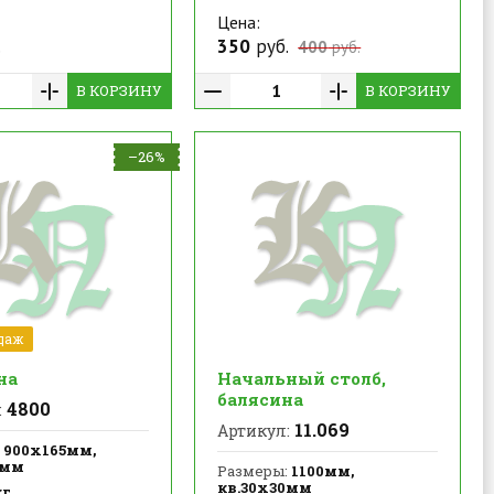
Цена:
.
350
руб.
400
руб.
В КОРЗИНУ
В КОРЗИНУ
–26%
даж
на
Начальный столб,
балясина
4800
:
11.069
Артикул:
900х165мм,
2мм
Размеры:
1100мм,
кв.30х30мм
кг