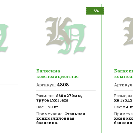
–6%
Балясина
Баляси
композиционная
композ
4808
Артикул:
Артикул
Размеры:
860х270мм,
Размеры:
труба 15х15мм
кв.12х1
Вес:
1.23 кг
Вес:
2.4 к
Примечание:
Стальная
Примеча
композиционная
компози
балясина.
балясин