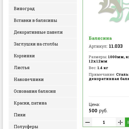
Виноград
Вставки в балясины
Декоративные панели
Балясина
Заглушки на столбы
11.033
Артикул:
Корзинки
Размеры:
1000мм, к
12х12мм
Листья
Вес:
1.4 кг
Примечание:
Сталь
декоративная бал
Наконечники
Основания балясин
Краски, патина
Цена:
500
руб.
Пики
Полусферы