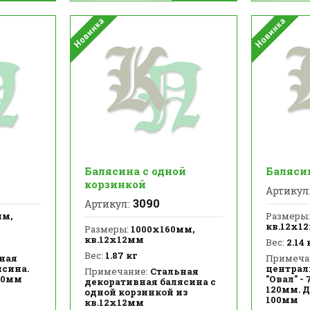
Балясина с одной
Баляси
корзинкой
Артикул
3090
Артикул:
мм,
Размеры:
кв.12х1
Размеры:
1000х160мм,
кв.12х12мм
Вес:
2.14 
Вес:
1.87 кг
ная
Примеча
ясина.
централ
Примечание:
Стальная
00мм
"Овал" -
декоративная балясина с
120мм. 
одной корзинкой из
100мм
кв.12х12мм