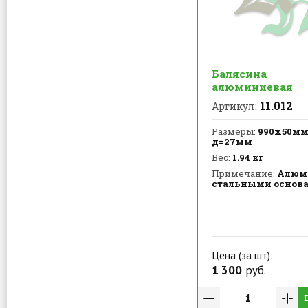
Балясина
алюминиевая
11.012
Артикул:
Размеры:
990х50мм,
д=27мм
Вес:
1.94 кг
Примечание:
Алюм
стальными основ
Цена (за шт):
1 300
руб.