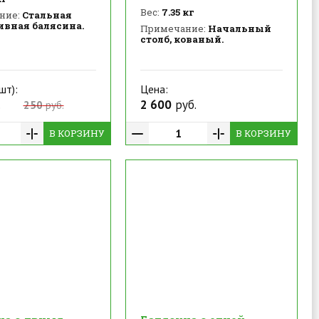
Вес:
7.35 кг
ние:
Стальная
ивная балясина.
Примечание:
Начальный
столб, кованый.
шт):
Цена:
.
2 600
руб.
250
руб.
В КОРЗИНУ
В КОРЗИНУ