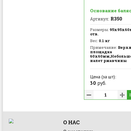
Основание баля
R350
Артикул:
Размеры:
95х95х60м
отв.
Вес:
0.1 кг
Примечание:
Верх
площадка
60х60мм,Небольш
налет ржавчины
Цена (за шт):
30
руб.
О НАС