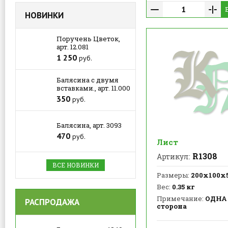
НОВИНКИ
Поручень Цветок,
арт. 12.081
1 250
руб.
Балясина с двумя
вставками., арт. 11.000
350
руб.
Балясина, арт. 3093
470
руб.
Лист
R1308
Артикул:
ВСЕ НОВИНКИ
Размеры:
200х100х
Вес:
0.35 кг
Примечание:
ОДНА
РАСПРОДАЖА
сторона