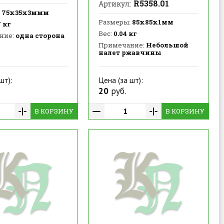
R5358.01
Артикул:
75х35х3ммм
Размеры:
85х85х1мм
 кг
Вес:
0.04 кг
ние:
одна сторона
Примечание:
Небольшой
налет ржавчины
шт):
Цена (за шт):
20
руб.
В КОРЗИНУ
В КОРЗИНУ