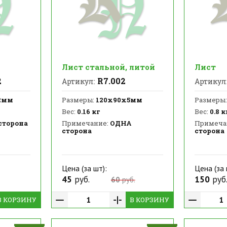
Лист стальной, литой
Лист
2
R7.002
Артикул:
Артикул
2мм
Размеры:
120х90х5мм
Размеры:
Вес:
0.16 кг
Вес:
0.8 к
сторона
Примечание:
ОДНА
Примеча
сторона
сторона
Цена (за шт):
Цена (за 
45
руб.
150
руб
60
руб.
В КОРЗИНУ
В КОРЗИНУ