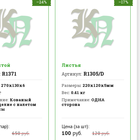
–24%
–17%
итой
Листья
R1371
R1305/D
:
Артикул:
270х130х6
Размеры:
220х120х5мм
г
Вес:
0.41 кг
ние:
Кованый
Примечание:
ОДНА
делие с налетом
сторона
ны
пар):
Цена (за шт):
.
100
руб.
650
руб.
120
руб.