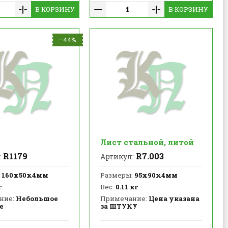
В КОРЗИНУ
В КОРЗИНУ
–44%
Лист стальной, литой
R1179
R7.003
:
Артикул:
160х50х4мм
Размеры:
95х90х4мм
г
Вес:
0.11 кг
ние:
Небольшое
Примечание:
Цена указана
е
за ШТУКУ