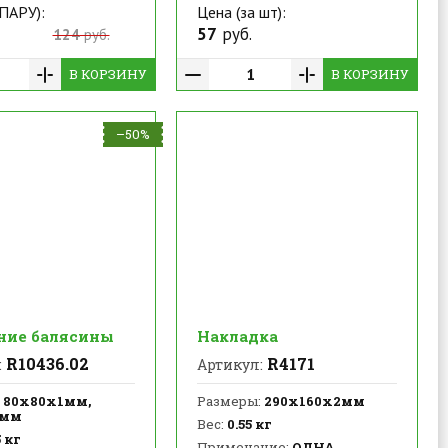
 ПАРУ):
Цена (за шт):
57
руб.
124
руб.
В КОРЗИНУ
В КОРЗИНУ
–50%
ние балясины
Накладка
R10436.02
R4171
:
Артикул:
80х80х1мм,
Размеры:
290х160х2мм
5мм
Вес:
0.55 кг
 кг
Примечание:
ОДНА