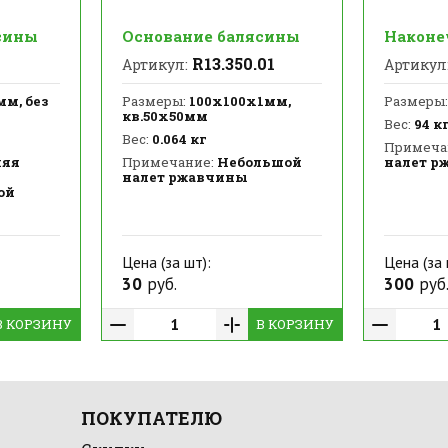
сины
Основание балясины
Наконе
R13.350.01
Артикул:
Артикул
м, без
Размеры:
100х100х1мм,
Размеры:
кв.50х50мм
Вес:
94 к
Вес:
0.064 кг
Примеча
няя
Примечание:
Небольшой
налет р
налет ржавчины
ой
Цена (за шт):
Цена (за 
30
руб.
300
руб
В КОРЗИНУ
В КОРЗИНУ
ПОКУПАТЕЛЮ