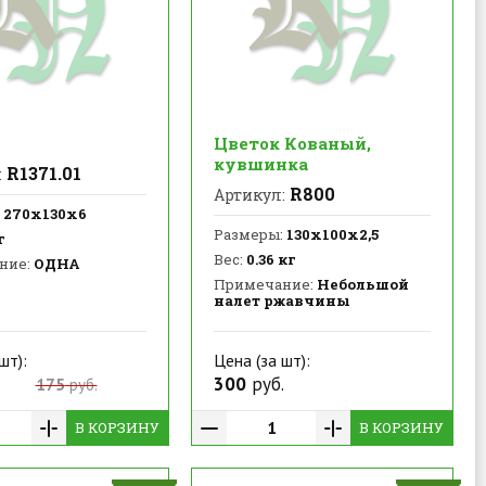
Цветок Кованый,
кувшинка
R1371.01
:
R800
Артикул:
270х130х6
Размеры:
130х100х2,5
г
Вес:
0.36 кг
ние:
ОДНА
Примечание:
Небольшой
налет ржавчины
шт):
Цена (за шт):
.
300
руб.
175
руб.
В КОРЗИНУ
В КОРЗИНУ