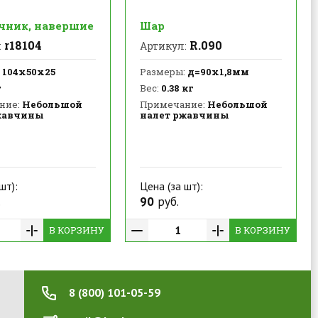
чник, навершие
Шар
r18104
R.090
:
Артикул:
104x50х25
Размеры:
д=90х1,8мм
г
Вес:
0.38 кг
ние:
Небольшой
Примечание:
Небольшой
жавчины
налет ржавчины
шт):
Цена (за шт):
.
90
руб.
В КОРЗИНУ
В КОРЗИНУ
8 (800) 101-05-59