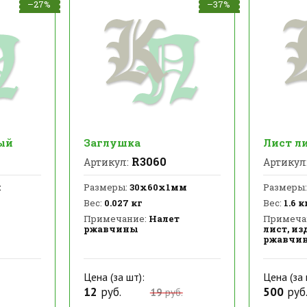
–27%
–37%
ый
Заглушка
Лист л
R3060
Артикул:
Артикул
м
Размеры:
30х60х1мм
Размеры:
Вес:
0.027 кг
Вес:
1.6 к
Примечание:
Налет
Примеча
ржавчины
лист, из
ржавчи
Цена (за шт):
Цена (за 
12
руб.
500
руб
19
руб.