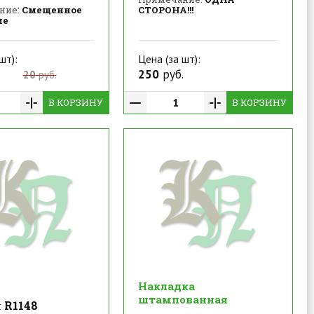
ние:
Смещенное
СТОРОНА!!!
ие
шт):
Цена (за шт):
250
руб.
20
руб.
В КОРЗИНУ
В КОРЗИНУ
Накладка
штампованная
R1148
: