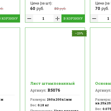
Цена (за шт):
Цена (за
60
руб.
70
руб.
б.
80
руб.
В КОРЗИНУ
В КОРЗИНУ
–29%
Лист штампованный
Основа
R5076
Артикул:
Артикул
мм
Размеры:
260х200х1мм
Размеры:
кв.25х2
Вес:
0.18 кг
Вес:
0.075
Примечание:
Цена указана