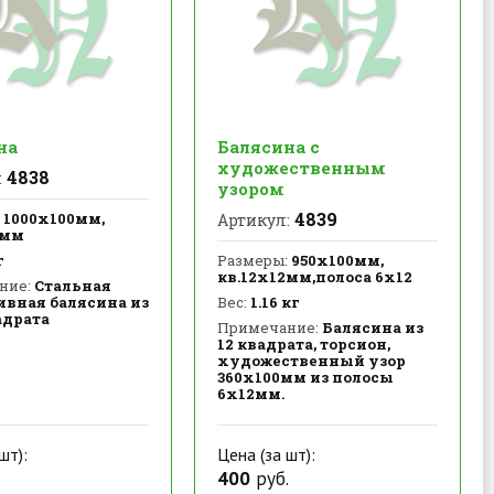
на
Балясина с
художественным
4838
:
узором
4839
1000х100мм,
Артикул:
2мм
г
Размеры:
950х100мм,
кв.12х12мм,полоса 6х12
ние:
Стальная
ивная балясина из
Вес:
1.16 кг
адрата
Примечание:
Балясина из
12 квадрата, торсион,
художественный узор
360х100мм из полосы
6х12мм.
шт):
Цена (за шт):
.
400
руб.