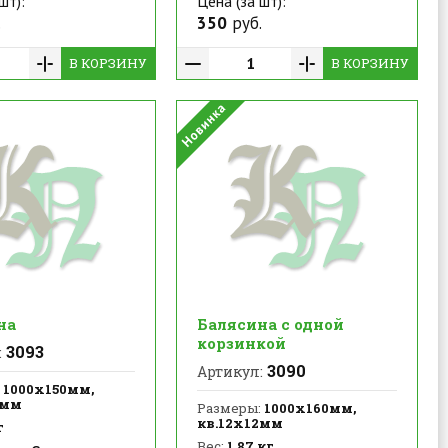
шт):
Цена (за шт):
.
350
руб.
В КОРЗИНУ
В КОРЗИНУ
на
Балясина с одной
корзинкой
3093
:
3090
Артикул:
1000х150мм,
2мм
Размеры:
1000х160мм,
кв.12х12мм
г
Вес:
1.87 кг