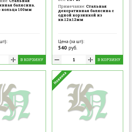
ние:
Стальная
ивная балясина.
Примечание:
Стальная
 кольца 100мм
декоративная балясина с
одной корзинкой из
кв.12х12мм
шт):
Цена (за шт):
.
540
руб.
В КОРЗИНУ
В КОРЗИНУ