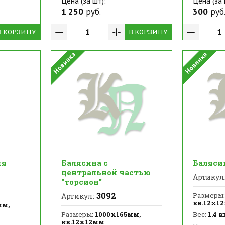
Цена (за шт):
Цена (за 
1 250
руб.
300
руб
В КОРЗИНУ
В КОРЗИНУ
мя
Балясина с
Баляси
центральной частью
Артикул
"торсион"
3092
Размеры:
Артикул:
кв.12х1
мм,
Размеры:
1000х165мм,
Вес:
1.4 к
кв.12х12мм