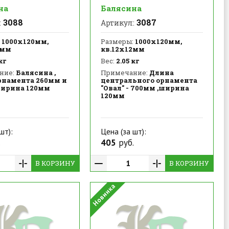
на
Балясина
3088
3087
:
Артикул:
1000х120мм,
Размеры:
1000х120мм,
2мм
кв.12х12мм
кг
Вес:
2.05 кг
ние:
Балясина ,
Примечание:
Длина
рнамента 260мм и
центрального орнамента
ширина 120мм
"Овал" - 700мм ,ширина
120мм
шт):
Цена (за шт):
.
405
руб.
В КОРЗИНУ
В КОРЗИНУ