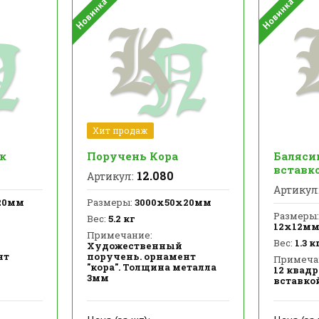
Хит продаж
к
Поручень Кора
Балясин
вставк
12.080
Артикул:
Артикул
20мм
Размеры:
3000х50х20мм
Размеры:
Вес:
5.2 кг
12х12м
Примечание:
Вес:
1.3 к
Художественный
нт
поручень. орнамент
Примеча
"кора". Толщина металла
12 квадр
3мм
вставко