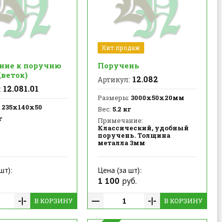
Хит продаж
ние к поручню
Поручень
Цветок)
12.082
Артикул:
12.081.01
:
Размеры:
3000х50х20мм
235х140х50
Вес:
5.2 кг
г
Примечание:
Классический, удобный
поручень. Толщина
металла 3мм
шт):
Цена (за шт):
.
1 100
руб.
В КОРЗИНУ
В КОРЗИНУ