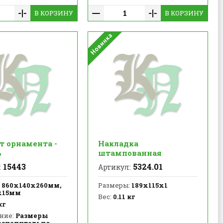
В КОРЗИНУ
В КОРЗИНУ
т орнамента -
Накладка
ь
штампованная
15443
5324.01
:
Артикул:
860х140х260мм,
Размеры:
189х115х1
х15мм
Вес:
0.11 кг
кг
ние:
Размеры
езначительно