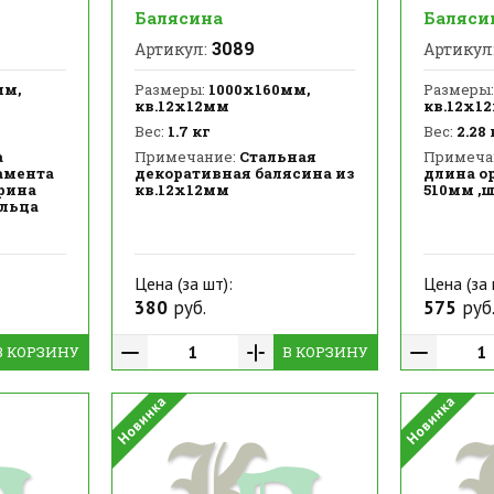
Балясина
Баляси
3089
Артикул:
Артикул
мм,
Размеры:
1000х160мм,
Размеры:
кв.12х12мм
кв.12х1
Вес:
1.7 кг
Вес:
2.28 
а
Примечание:
Стальная
Примеча
амента
декоративная балясина из
длина о
ирина
кв.12х12мм
510мм ,
ольца
Цена (за шт):
Цена (за 
380
руб.
575
руб
В КОРЗИНУ
В КОРЗИНУ