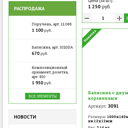
Цена (за шт):
1 250
руб.
РАСПРОДАЖА
Поручень, арт. 12.085
1 100
руб.
Балясина, арт. 1020DA
670
руб.
Композиционный
орнамент, розетка,
арт. 810
1 950
руб.
Балясина с дву
ВСЕ ЭЛЕМЕНТЫ
корзинками
3091
Артикул:
НОВОСТИ
Размеры:
1000х140
кв.12х12мм
Вес:
2.14 кг