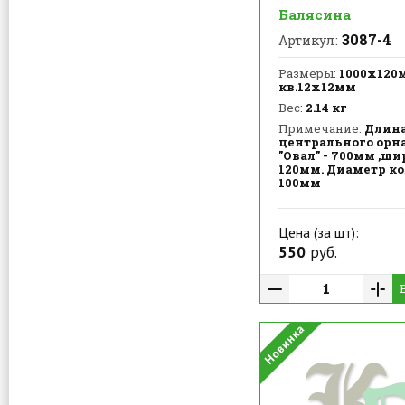
Балясина
3087-4
Артикул:
Размеры:
1000х120
кв.12х12мм
Вес:
2.14 кг
Примечание:
Длин
центрального орн
"Овал" - 700мм ,ш
120мм. Диаметр к
100мм
Цена (за шт):
550
руб.