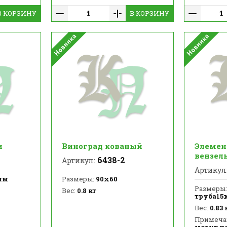
В КОРЗИНУ
В КОРЗИНУ
и
Виноград кованый
Элемен
вензел
6438-2
Артикул:
Артикул
мм
Размеры:
90х60
Размеры:
Вес:
0.8 кг
труба15
Вес:
0.83 
Примеча
могут н