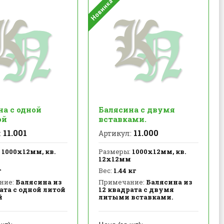
а с одной
Балясина с двумя
ой
вставками.
11.001
11.000
:
Артикул:
1000х12мм, кв.
Размеры:
1000х12мм, кв.
м
12х12мм
г
Вес:
1.44 кг
ние:
Балясина из
Примечание:
Балясина из
ата с одной литой
12 квадрата с двумя
й
литыми вставками.