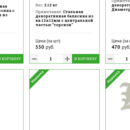
Примеча
Вес:
2.12 кг
декорат
ная
Диаметр
ясина с
Примечание:
Стальная
 из
декоративная балясина из
кв.12х12мм с центральной
частью "торсион"
Цена (за шт):
Цена (за 
350
руб.
470
руб
В КОРЗИНУ
В КОРЗИНУ