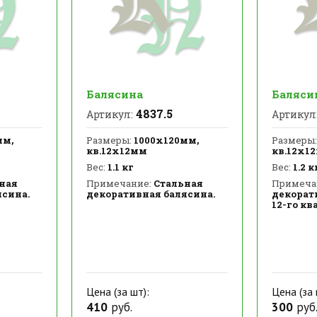
Балясина
Баляси
4837.5
Артикул:
Артикул
мм,
Размеры:
1000х120мм,
Размеры:
кв.12х12мм
кв.12х1
Вес:
1.1 кг
Вес:
1.2 к
ная
Примечание:
Стальная
Примеча
ясина.
декоративная балясина.
декорат
12-го кв
Цена (за шт):
Цена (за 
410
руб.
300
руб